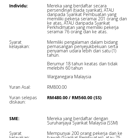
Individu:
Mereka yang berdaftar secara
persendirian (tiada syarikat), ATAU
daripada Syarikat Pembuatan yang
memiliki pekerja seramai 201 orang dan
ke atas, ATAU daripada Syarikat
Perkhidmatan yang memiliki pekerja
seramai 76 orang dan ke atas.
Syarat
Memiliki pengalaman dalam bidang
kelayakan:
pemasangan penyejukbekuan serta
penyaman udara lebih dari satu (1)
tahun.
Berumur 18 tahun keatas dan tidak
melebihi 60 tahun
Warganegara Malaysia
Yuran Asal:
RM800.00
Yuran selepas
RM480.00 / RM560.00 (SS)
diskaun:
SME:
Mereka yang berdaftar dengan
Suruhanjaya Syarikat Malaysia (SSM)
Syarat
Mempunyai 200 orang pekerja dan ke
kelayakan:
bawah (Syarikat Pembuatan), atau 75